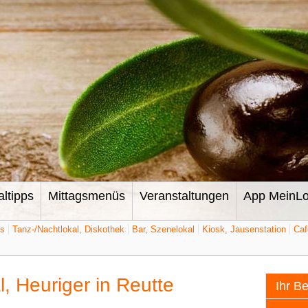
altipps
Mittagsmenüs
Veranstaltungen
App MeinLo
ts
Tanz-/Nachtlokal, Diskothek
Bar, Szenelokal
Kiosk, Jausenstation
Caf
l, Heuriger in Reutte
Ihr B