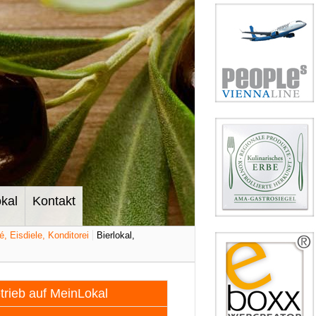
kal
Kontakt
é, Eisdiele, Konditorei
Bierlokal,
etrieb auf MeinLokal