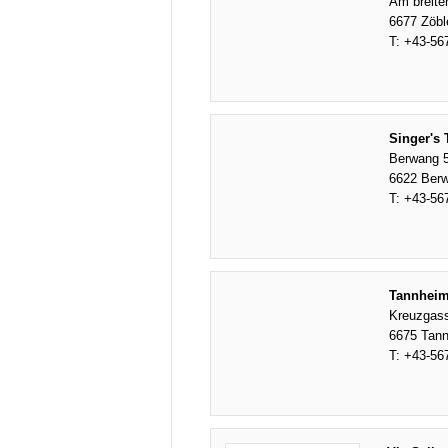
Am breite
6677 Zöbl
T:
+43-56
Singer's 
Berwang 
6622 Ber
T:
+43-56
Tannheim
Kreuzgas
6675 Tan
T:
+43-56