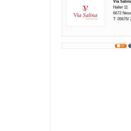
Via Salina
Haller 11
6672 Ness
T:
05675/ 