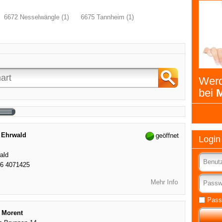
6672 Nesselwängle (1)
6675 Tannheim (1)
Werd
bei
M
Ehrwald
geöffnet
Login
ald
76 4071425
Mehr Info
Pass
 Morent