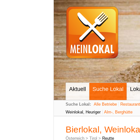
Aktuell
Suche Lokal
Lok
Suche Lokal:
Alle Betriebe
Restauran
Weinlokal, Heuriger
Alm-, Berghütte
Bierlokal, Weinloka
Österreich
>
Tirol
>
Reutte