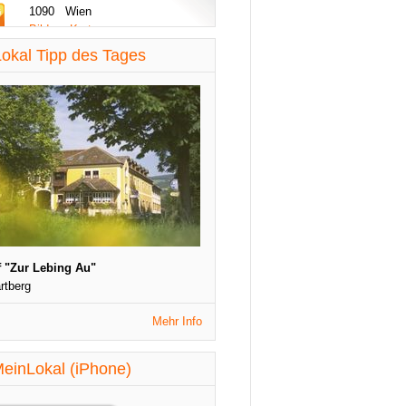
1090 Wien
Bilder - Karte
diese Woche aktualisiert
okal Tipp des Tages
St. Patrick's Night
1090 Wien
Veranstaltungen
diese Woche aktualisiert
 "Zur Lebing Au"
rtberg
Mehr Info
einLokal (iPhone)