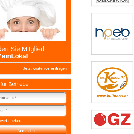
en Sie Mitglied
einLokal
Jetzt kostenlos eintragen
 für Betriebe
wort merken