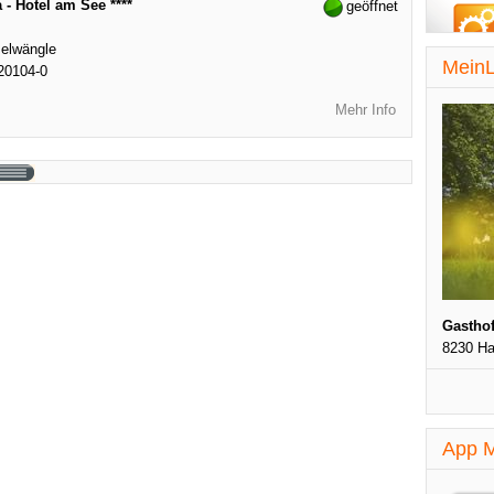
 - Hotel am See ****
geöffnet
elwängle
MeinL
20104-0
Mehr Info
Gasthof
8230 Ha
App M