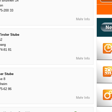
n Brunnen 14
en
75-200 33
Mehr Info
Tiroler Stube
52
wang
74-81 81
Mehr Info
er Stube
se 8
nheim
75-62 86
Mehr Info