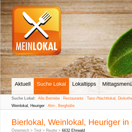
Aktuell
Suche Lokal
Lokaltipps
Mittagsmen
Suche Lokal:
Alle Betriebe
Restaurants
Tanz-/Nachtlokal, Diskoth
Weinlokal, Heuriger
Alm-, Berghütte
Bierlokal, Weinlokal, Heuriger i
Österreich
>
Tirol
>
Reutte
>
6632 Ehrwald