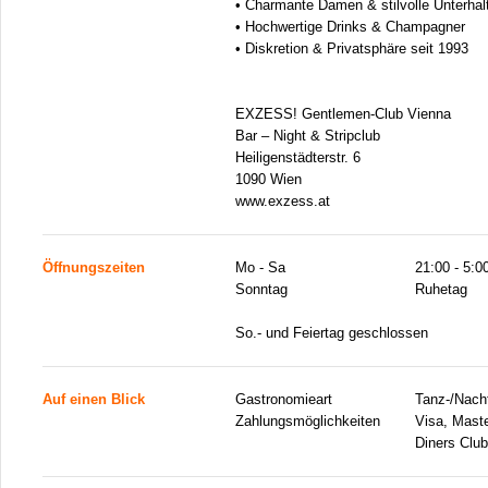
• Charmante Damen & stilvolle Unterhal
• Hochwertige Drinks & Champagner
• Diskretion & Privatsphäre seit 1993
EXZESS! Gentlemen-Club Vienna
Bar – Night & Stripclub
Heiligenstädterstr. 6
1090 Wien
www.exzess.at
Öffnungszeiten
Mo - Sa
21:00 - 5:0
Sonntag
Ruhetag
So.- und Feiertag geschlossen
Auf einen Blick
Gastronomieart
Tanz-/Nacht
Zahlungsmöglichkeiten
Visa, Mast
Diners Club