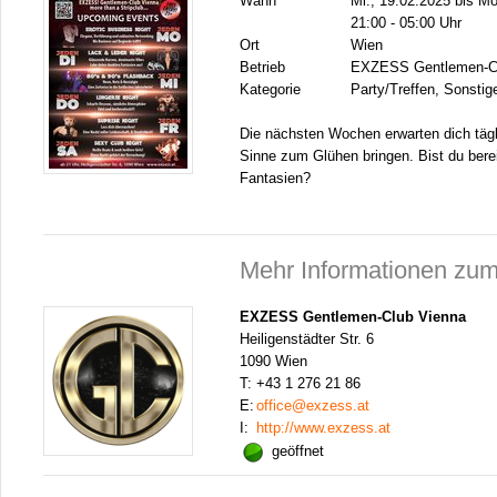
Wann
Mi., 19.02.2025 bis Mo
21:00 - 05:00 Uhr
Ort
Wien
Betrieb
EXZESS Gentlemen-Cl
Kategorie
Party/Treffen, Sonstig
Die nächsten Wochen erwarten dich tägl
Sinne zum Glühen bringen. Bist du berei
Fantasien?
Mehr Informationen zum
EXZESS Gentlemen-Club Vienna
Heiligenstädter Str. 6
1090 Wien
T:
+43 1 276 21 86
E:
office@exzess.at
I:
http://www.exzess.at
geöffnet