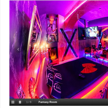
1
/
8
Fantasy Room