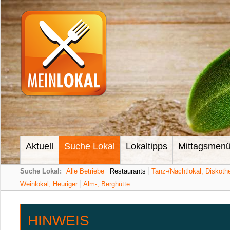
Aktuell
Suche Lokal
Lokaltipps
Mittagsmen
Suche Lokal:
Alle Betriebe
Restaurants
Tanz-/Nachtlokal, Diskoth
Weinlokal, Heuriger
Alm-, Berghütte
HINWEIS