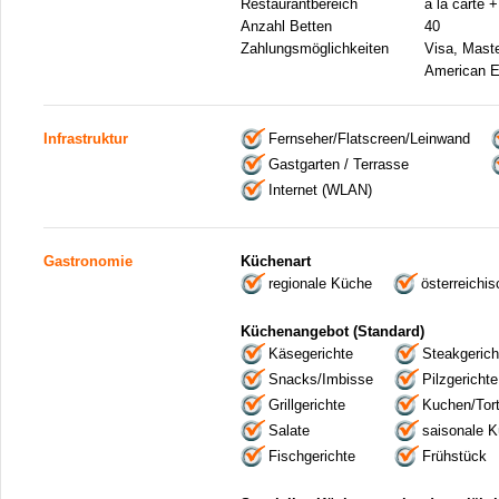
Restaurantbereich
a la carte 
Anzahl Betten
40
Zahlungsmöglichkeiten
Visa, Mast
American E
Infrastruktur
Fernseher/Flatscreen/Leinwand
Gastgarten / Terrasse
Internet (WLAN)
Gastronomie
Küchenart
regionale Küche
österreichi
Küchenangebot (Standard)
Käsegerichte
Steakgerich
Snacks/Imbisse
Pilzgerichte
Grillgerichte
Kuchen/Tor
Salate
saisonale 
Fischgerichte
Frühstück