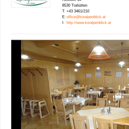
8530 Trahütten
T:
+43 3461/210
E:
office@koralpenblick.at
I:
http://www.koralpenblick.at