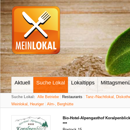
Aktuell
Suche Lokal
Lokaltipps
Mittagsmen
Suche Lokal:
Alle Betriebe
Restaurants
Tanz-/Nachtlokal, Diskoth
Weinlokal, Heuriger
Alm-, Berghütte
Bio-Hotel-Alpengasthof Koralpenblic
***
Rostock 15