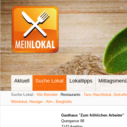
Aktuell
Suche Lokal
Lokaltipps
Mittagsmen
Suche Lokal:
Alle Betriebe
Restaurants
Tanz-/Nachtlokal, Diskoth
Weinlokal, Heuriger
Alm-, Berghütte
Gasthaus "Zum fröhlichen Arbeiter"
Quergasse 98
7143 Apetlon