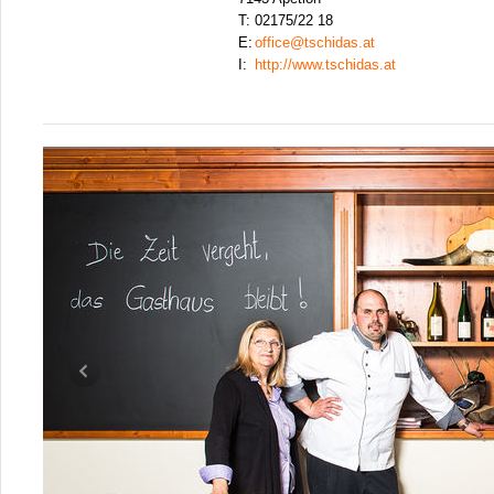
T:
02175/22 18
E:
office@tschidas.at
I:
http://www.tschidas.at