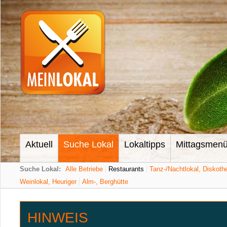
Aktuell
Suche Lokal
Lokaltipps
Mittagsmen
Suche Lokal:
Alle Betriebe
Restaurants
Tanz-/Nachtlokal, Diskoth
Weinlokal, Heuriger
Alm-, Berghütte
HINWEIS