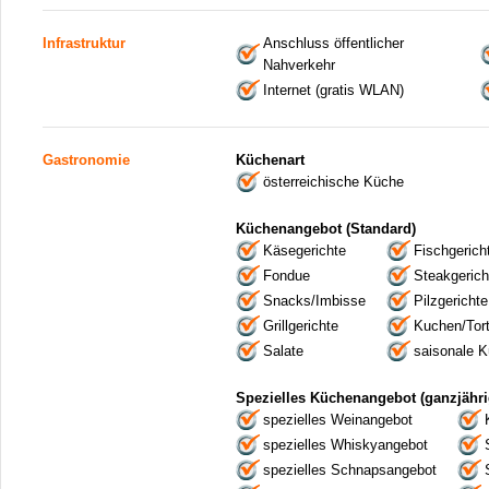
Infrastruktur
Anschluss öffentlicher
Nahverkehr
Internet (gratis WLAN)
Gastronomie
Küchenart
österreichische Küche
Küchenangebot (Standard)
Käsegerichte
Fischgerich
Fondue
Steakgerich
Snacks/Imbisse
Pilzgerichte
Grillgerichte
Kuchen/Tor
Salate
saisonale 
Spezielles Küchenangebot (ganzjähri
spezielles Weinangebot
spezielles Whiskyangebot
spezielles Schnapsangebot