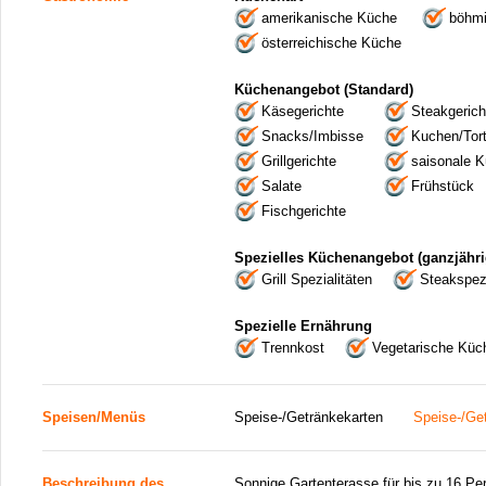
amerikanische Küche
böhm
österreichische Küche
Küchenangebot (Standard)
Käsegerichte
Steakgerich
Snacks/Imbisse
Kuchen/Tor
Grillgerichte
saisonale 
Salate
Frühstück
Fischgerichte
Spezielles Küchenangebot (ganzjähri
Grill Spezialitäten
Steakspezi
Spezielle Ernährung
Trennkost
Vegetarische Küc
Speisen/Menüs
Speise-/Getränkekarten
Speise-/Ge
Beschreibung des
Sonnige Gartenterasse für bis zu 16 Pe