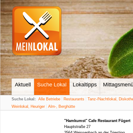
Aktuell
Suche Lokal
Lokaltipps
Mittagsmen
Suche Lokal:
Alle Betriebe
Restaurants
Tanz-/Nachtlokal, Diskoth
Weinlokal, Heuriger
Alm-, Berghütte
"Hamkumst" Cafe Restaurant Fügert
Hauptstraße 27
2564 Weissenbach an der Triesting