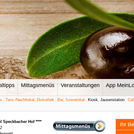
altipps
Mittagsmenüs
Veranstaltungen
App MeinLo
ts
Tanz-/Nachtlokal, Diskothek
Bar, Szenelokal
Kiosk, Jausenstation
Caf
l Speckbacher Hof ****
Ihr B
 2
denwald