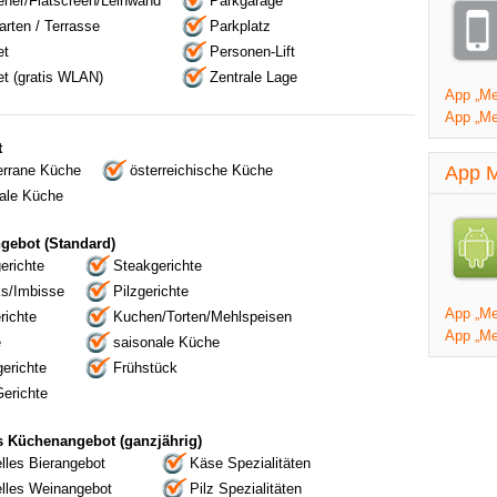
eher/Flatscreen/Leinwand
Parkgarage
rten / Terrasse
Parkplatz
et
Personen-Lift
et (gratis WLAN)
Zentrale Lage
App „Mei
App „Me
t
errane Küche
österreichische Küche
App M
nale Küche
gebot (Standard)
erichte
Steakgerichte
s/Imbisse
Pilzgerichte
App „Mei
erichte
Kuchen/Torten/Mehlspeisen
App „Me
e
saisonale Küche
erichte
Frühstück
erichte
s Küchenangebot (ganzjährig)
lles Bierangebot
Käse Spezialitäten
elles Weinangebot
Pilz Spezialitäten