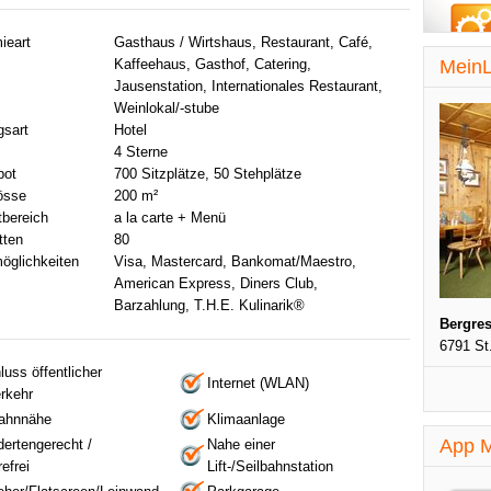
ieart
Gasthaus / Wirtshaus, Restaurant, Café,
Kaffeehaus, Gasthof, Catering,
MeinL
Jausenstation, Internationales Restaurant,
Weinlokal/-stube
gsart
Hotel
4 Sterne
bot
700 Sitzplätze, 50 Stehplätze
össe
200 m²
tbereich
a la carte + Menü
tten
80
öglichkeiten
Visa, Mastercard, Bankomat/Maestro,
American Express, Diners Club,
Barzahlung, T.H.E. Kulinarik®
Bergres
6791 St
uss öffentlicher
Internet (WLAN)
rkehr
ahnnähe
Klimaanlage
App M
ertengerecht /
Nahe einer
refrei
Lift-/Seilbahnstation