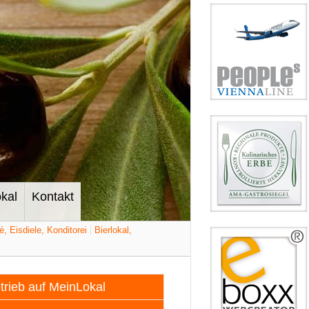
kal
Kontakt
é, Eisdiele, Konditorei
Bierlokal,
etrieb auf MeinLokal