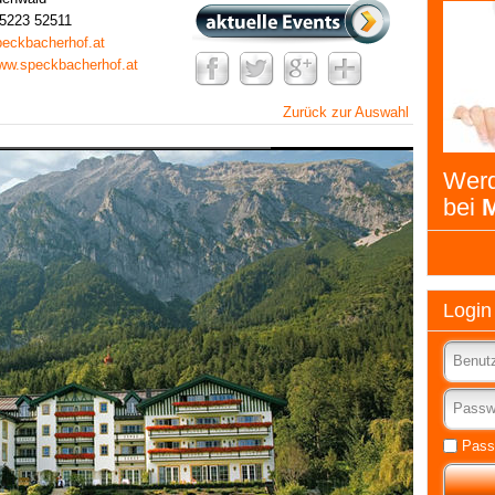
 5223 52511
eckbacherhof.at
www.speckbacherhof.at
Zurück zur Auswahl
Werd
bei
M
Login
Pass