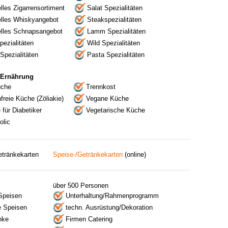
lles Zigarrensortiment
Salat Spezialitäten
elles Whiskyangebot
Steakspezialitäten
elles Schnapsangebot
Lamm Spezialitäten
Spezialitäten
Wild Spezialitäten
Spezialitäten
Pasta Spezialitäten
 Ernährung
üche
Trennkost
freie Küche (Zöliakie)
Vegane Küche
für Diabetiker
Vegetarische Küche
olic
etränkekarten
Speise-/Getränkekarten
(online)
über 500 Personen
 Speisen
Unterhaltung/Rahmenprogramm
 Speisen
techn. Ausrüstung/Dekoration
nke
Firmen Catering