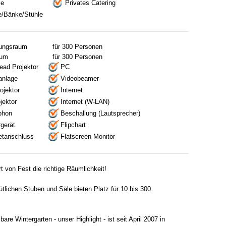
ce
Privates Catering
e/Bänke/Stühle
tungsraum
für 300 Personen
aum
für 300 Personen
ead Projektor
PC
anlage
Videobeamer
ojektor
Internet
jektor
Internet (W-LAN)
phon
Beschallung (Lautsprecher)
gerät
Flipchart
netanschluss
Flatscreen Monitor
rt von Fest die richtige Räumlichkeit!
tlichen Stuben und Säle bieten Platz für 10 bis 300
are Wintergarten - unser Highlight - ist seit April 2007 in