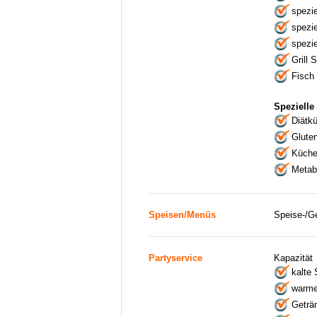
spezie
spezi
spezi
Grill 
Fisch 
Spezielle
Diätk
Gluten
Küche 
Metab
Speisen/Menüs
Speise-/G
Partyservice
Kapazität
kalte
warme
Geträ