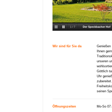
1
/
7
Der Speckbacher Hof
Wir sind für Sie da
Genießen S
Ihnen gern
Traditions
unseren u
wohlsortie
Göttlich t
Uhr genie
zubereitet
Freiheitsk
seinen Sp
Öffnungszeiten
Mo-So 07.