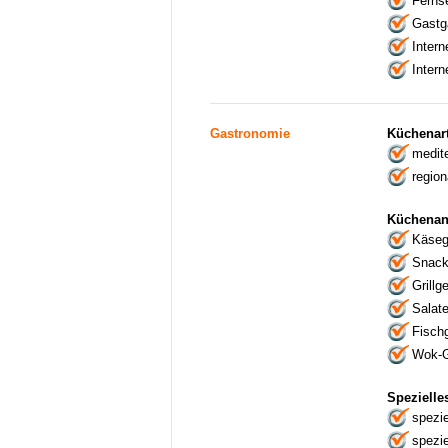
Ferns
Gastga
Intern
Intern
Gastronomie
Küchenar
medit
regio
Küchenan
Käseg
Snack
Grillg
Salat
Fischg
Wok-G
Spezielle
spezie
spezi