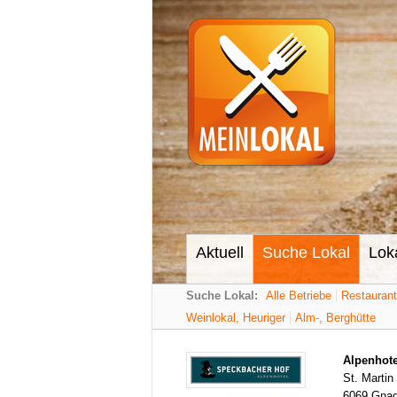
Aktuell
Suche Lokal
Lok
Suche Lokal:
Alle Betriebe
Restauran
Weinlokal, Heuriger
Alm-, Berghütte
Alpenhote
St. Martin
6069 Gna