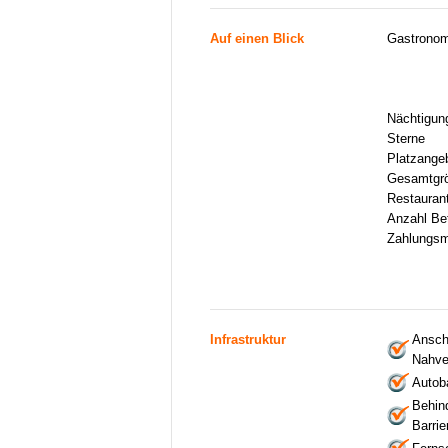
Auf einen Blick
Gastronom
Nächtigun
Sterne
Platzange
Gesamtgr
Restauran
Anzahl Be
Zahlungsm
Infrastruktur
Anschl
Nahve
Autob
Behind
Barrie