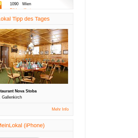
1090 Wien
Bilder - Karte
diese Woche aktualisiert
okal Tipp des Tages
St. Patrick's Night
1090 Wien
Veranstaltungen
diese Woche aktualisiert
taurant Nova Stoba
. Gallenkirch
Mehr Info
einLokal (iPhone)