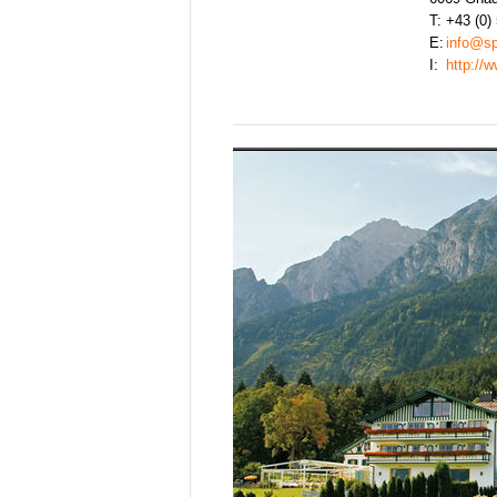
T:
+43 (0)
E:
info@sp
I:
http://