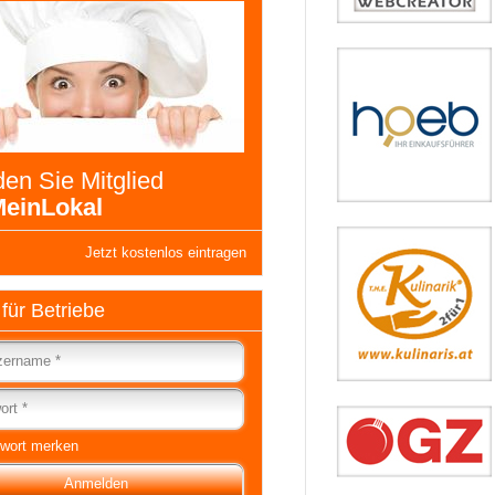
en Sie Mitglied
einLokal
Jetzt kostenlos eintragen
 für Betriebe
wort merken