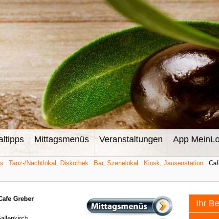
altipps
Mittagsmenüs
Veranstaltungen
App MeinLo
ts
Tanz-/Nachtlokal, Diskothek
Bar, Szenelokal
Kiosk, Jausenstation
Caf
Cafe Greber
Ihr B
allenkirch