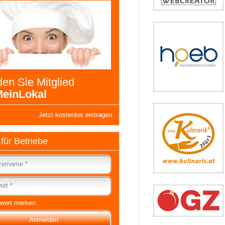
en Sie Mitglied
einLokal
Jetzt kostenlos eintragen
 für Betriebe
wort merken