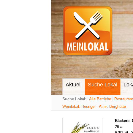
Aktuell
Suche Lokal
Lok
Suche Lokal:
Alle Betriebe
Restauran
Weinlokal, Heuriger
Alm-, Berghütte
Bäckerei 
26 a
6791 St. G