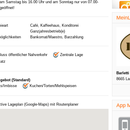
 am Samstag bis 16.00 Uhr und am Sonntag nur von 07.00-
geöffnet!
MeinL
ieart
Café, Kaffeehaus, Konditorei
Ganzjahresbetrieb(e)
öglichkeiten
Bankomat/Maestro, Barzahlung
luss öffentlicher Nahverkehr
Zentrale Lage
latz
Barletti
8665 L
gebot (Standard)
s/Imbisse
Kuchen/Torten/Mehlspeisen
ktive Lageplan (Google-Maps) mit Routenplaner
App M