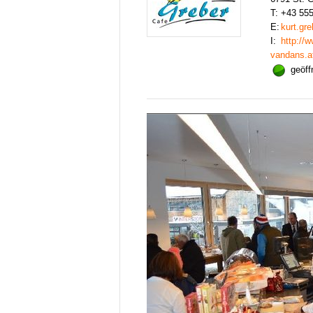
T:
+43 55
E:
kurt.gr
I:
http://
vandans.at/
geöf