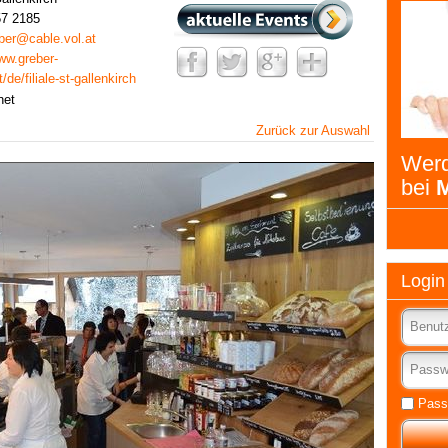
57 2185
eber@cable.vol.at
www.greber-
de/filiale-st-gallenkirch
fnet
Zurück zur Auswahl
Werd
bei
M
Login
Pass