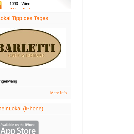
1090 Wien
Bilder - Karte
diese Woche aktualisiert
okal Tipp des Tages
St. Patrick's Night
1090 Wien
Veranstaltungen
diese Woche aktualisiert
angenwang
Mehr Info
einLokal (iPhone)