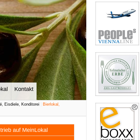
kal
Kontakt
é, Eisdiele, Konditorei
Bierlokal,
etrieb auf MeinLokal