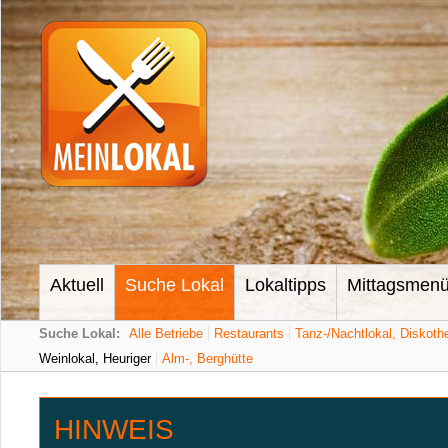
Aktuell
Suche Lokal
Lokaltipps
Mittagsmen
Suche Lokal:
Alle Betriebe
Restaurants
Tanz-/Nachtlokal, Diskoth
Weinlokal, Heuriger
Alm-, Berghütte
HINWEIS