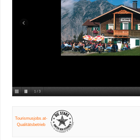
1
/
3
Tourismusjobs.at-
Qualitätsbetrieb