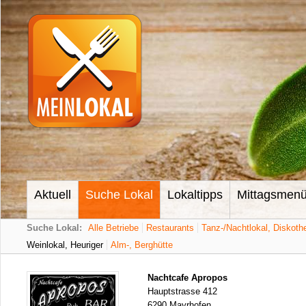
Aktuell
Suche Lokal
Lokaltipps
Mittagsmen
Suche Lokal:
Alle Betriebe
Restaurants
Tanz-/Nachtlokal, Diskoth
Weinlokal, Heuriger
Alm-, Berghütte
Nachtcafe Apropos
Hauptstrasse 412
6290 Mayrhofen