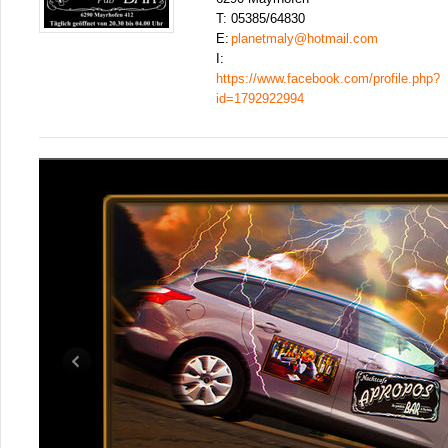
T:
05385/64830
E:
planetmaly@hotmail.com
I:
https://www.facebook.com/profile.php?
id=1792922994