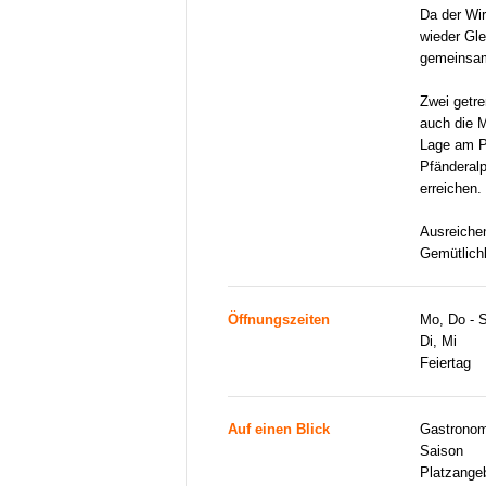
Da der Wir
wieder Gle
gemeinsam
Zwei getre
auch die M
Lage am Pa
Pfänderal
erreichen.
Ausreiche
Gemütlich
Öffnungszeiten
Mo, Do - 
Di, Mi
Feiertag
Auf einen Blick
Gastronom
Saison
Platzange