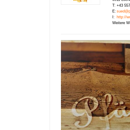
T:
+43 55
E:
sued@pf
I:
http://
Weitere W