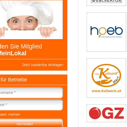
en Sie Mitglied
einLokal
Jetzt kostenlos eintragen
 für Betriebe
wort merken