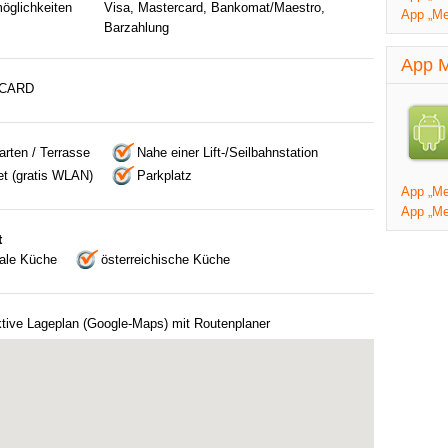
öglichkeiten
Visa, Mastercard, Bankomat/Maestro,
App „Me
Barzahlung
App M
CARD
rten / Terrasse
Nahe einer Lift-/Seilbahnstation
et (gratis WLAN)
Parkplatz
App „Mei
App „Me
t
nale Küche
österreichische Küche
ktive Lageplan (Google-Maps) mit Routenplaner