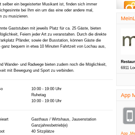
t selber ein begeisterter Musikant ist, finden sich immer
ichgesinnte bei Ihm ein um das eine oder andere mal,
 zu musizieren.
MeinL
nnte Gaststuben mit jeweils Platz für ca. 25 Gäste, bieten
öglichkeit, Feiern jeder Art zu veranstalten. Durch die direkte
rkplatz Pfänder, sowie der Busstation, können Gäste die
p ganz bequem in etwa 10 Minuten Fahrtzeit von Lochau aus,
Restau
nd Wander- und Radwege bieten zudem noch die Möglichkeit,
6911 Lo
keit mit Bewegung und Sport zu verbinden.
So
10:00 - 19:00 Uhr
App M
Ruhetag
10:00 - 19:00 Uhr
ieart
Gasthaus / Wirtshaus, Jausenstation
Ganzjahresbetrieb(e)
bot
40 Sitzplätze
App „Mei