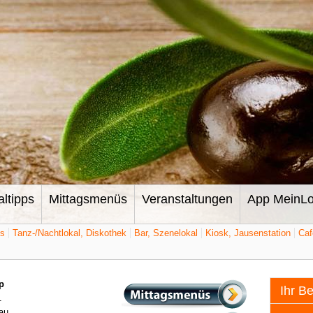
altipps
Mittagsmenüs
Veranstaltungen
App MeinLo
ts
Tanz-/Nachtlokal, Diskothek
Bar, Szenelokal
Kiosk, Jausenstation
Caf
p
Ihr B
1
au