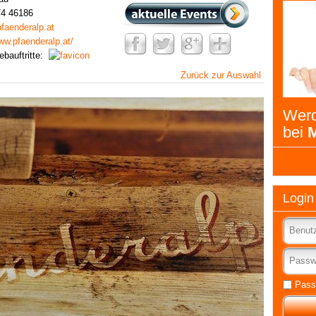
74 46186
aenderalp.at
www.pfaenderalp.at/
ebauftritte:
Zurück zur Auswahl
Werd
bei
M
Login
Pass