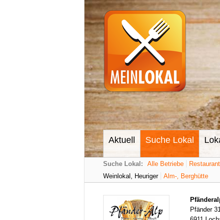
Aktuell
Suche Lokal
Lok
Suche Lokal:
Alle Betriebe
Restauran
Weinlokal, Heuriger
Alm-, Berghütte
Pfänderal
Pfänder 3
6911 Loch