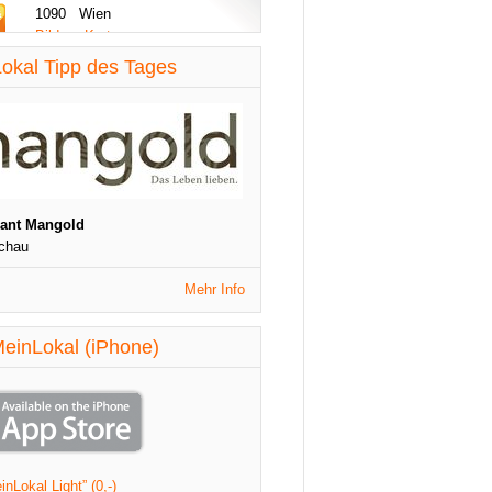
1090 Wien
Bilder - Karte
diese Woche aktualisiert
okal Tipp des Tages
St. Patrick's Night
1090 Wien
Veranstaltungen
diese Woche aktualisiert
rant Mangold
chau
Mehr Info
einLokal (iPhone)
nLokal Light” (0,-)