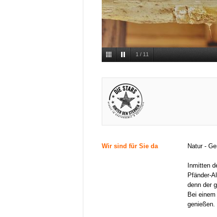
1
/
11
Wir sind für Sie da
Natur - G
Inmitten d
Pfänder-Al
denn der g
Bei einem
genießen.