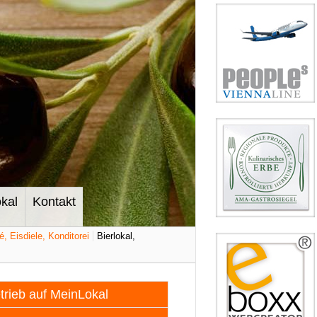
kal
Kontakt
é, Eisdiele, Konditorei
Bierlokal,
etrieb auf MeinLokal