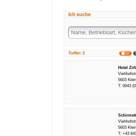
Ich suche
Treffer: 2
Hotel Zir
Viehhofst
5603 Klein
T:
0043 (0
Schirmst
Viehhofst
5603 Klein
T:
+43 64