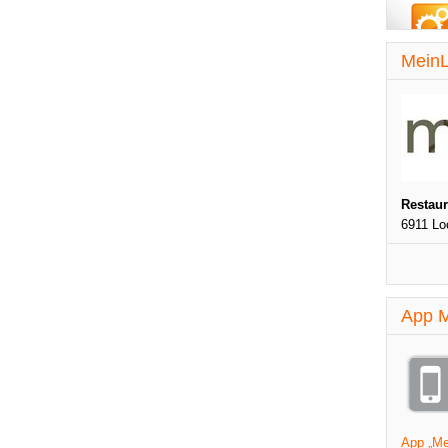
MeinL
Restau
6911 Lo
App M
App „Mei