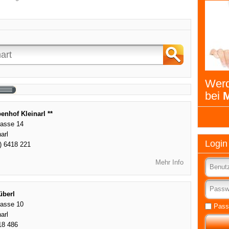
Werd
bei
M
benhof Kleinarl **
rasse 14
arl
Login
) 6418 221
Mehr Info
überl
rasse 10
Pass
arl
18 486