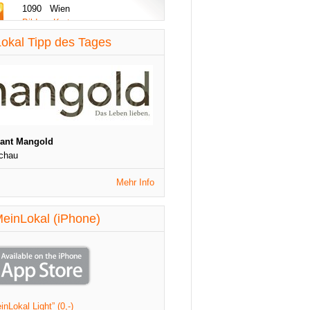
1090 Wien
Bilder - Karte
diese Woche aktualisiert
okal Tipp des Tages
St. Patrick's Night
1090 Wien
Veranstaltungen
diese Woche aktualisiert
rant Mangold
chau
Mehr Info
einLokal (iPhone)
nLokal Light” (0,-)