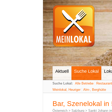
Aktuell
Suche Lokal
Lok
Suche Lokal:
Alle Betriebe
Restauran
Weinlokal, Heuriger
Alm-, Berghütte
Bar, Szenelokal in
Österreich
>
Salzburg
>
Sankt Johann i