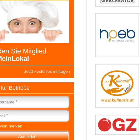
en Sie Mitglied
einLokal
Jetzt kostenlos eintragen
 für Betriebe
wort merken