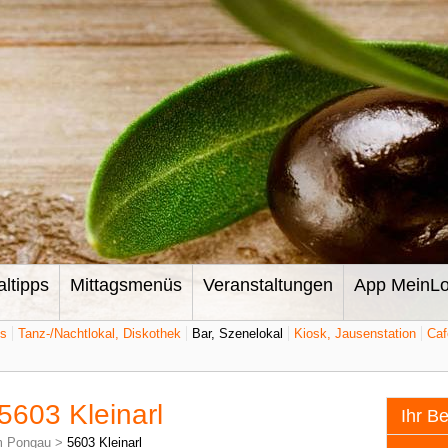
altipps
Mittagsmenüs
Veranstaltungen
App MeinLo
ts
Tanz-/Nachtlokal, Diskothek
Bar, Szenelokal
Kiosk, Jausenstation
Caf
 5603 Kleinarl
Ihr B
m Pongau
>
5603 Kleinarl