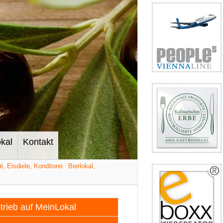
kal
Kontakt
é, Eisdiele, Konditorei
Bierlokal,
etrieb auf MeinLokal