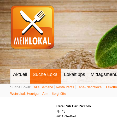
Aktuell
Suche Lokal
Lokaltipps
Mittagsmen
Suche Lokal:
Alle Betriebe
Restaurants
Tanz-/Nachtlokal, Diskoth
Weinlokal, Heuriger
Alm-, Berghütte
Cafe Pub Bar Piccolo
Nr. 43
5611 Großarl