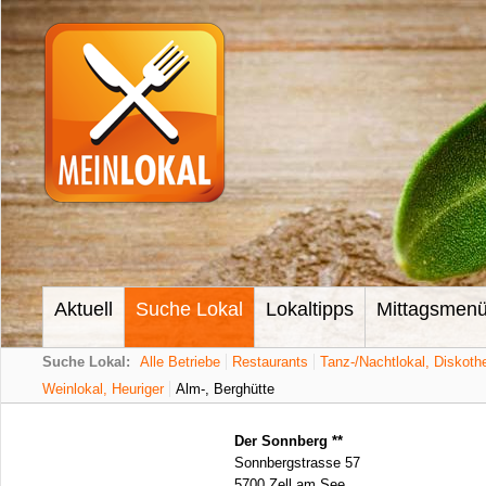
Aktuell
Suche Lokal
Lokaltipps
Mittagsmen
Suche Lokal:
Alle Betriebe
Restaurants
Tanz-/Nachtlokal, Diskoth
Weinlokal, Heuriger
Alm-, Berghütte
Der Sonnberg **
Sonnbergstrasse 57
5700 Zell am See