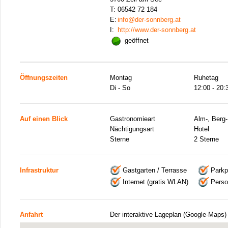
T:
06542 72 184
E:
info@der-sonnberg.at
I:
http://www.der-sonnberg.at
geöffnet
Öffnungszeiten
Montag
Ruhetag
Di - So
12:00 - 20:
Auf einen Blick
Gastronomieart
Alm-, Berg-
Nächtigungsart
Hotel
Sterne
2 Sterne
Infrastruktur
Gastgarten / Terrasse
Parkp
Internet (gratis WLAN)
Perso
Anfahrt
Der interaktive Lageplan (Google-Maps)