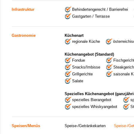
Infrastruktur
Behindertengerecht / Barrierefrei
Gastgarten / Terrasse
Gastronomie
Küchenart
regionale Küche
österreichi
Küchenangebot (Standard)
Fondue
Fischgerich
Snacks/Imbisse
Steakgerich
Grillgerichte
saisonale 
Salate
Spezielles Küchenangebot (ganzjähri
spezielles Bierangebot
s
spezielles Whiskyangebot
St
Speisen/Menüs
Speise-/Getränkekarten
Speise-/Ge