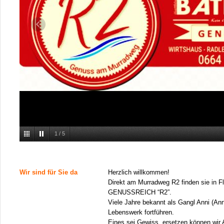
1
/
5
Wir sind für Sie da
Herzlich willkommen!
Direkt am Murradweg R2 finden sie in 
GENUSSREICH “R2”.
Viele Jahre bekannt als Gangl Anni (Anni
Lebenswerk fortführen.
Eines sei Gewiss, ersetzen können wir A