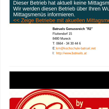
Dieser Betrieb hat aktuell keine Mittags
Wir werden diesen Betrieb über Ihren W
Mittagsmenüs informieren.
<< Zeige Betriebe mit akuellen Mittags
Batruels Genussreich "R2"
Fluttendorf 15
8480 Mureck
T:
0664 - 34 30 44 6
E:
km@kochschule-batruel.net
I:
http://www.batruels.at