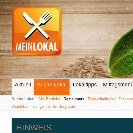
Aktuell
Suche Lokal
Lokaltipps
Mittagsmen
Suche Lokal:
Alle Betriebe
Restaurants
Tanz-/Nachtlokal, Diskoth
Weinlokal, Heuriger
Alm-, Berghütte
HINWEIS