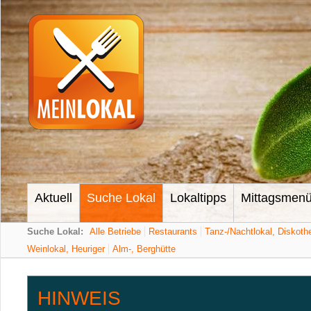
Aktuell
Suche Lokal
Lokaltipps
Mittagsmen
Suche Lokal:
Alle Betriebe
Restaurants
Tanz-/Nachtlokal, Diskoth
Weinlokal, Heuriger
Alm-, Berghütte
HINWEIS