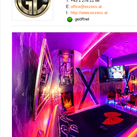
T:
+43 1 276 21 86
E:
office@exzess.at
I:
http://www.exzess.at
geöffnet