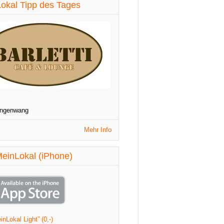
diese Woche aktualisiert
okal Tipp des Tages
St. Patrick's Night
1090 Wien
Veranstaltungen
diese Woche aktualisiert
angenwang
Mehr Info
einLokal (iPhone)
nLokal Light” (0,-)