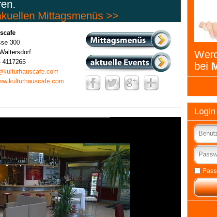
ren.
 akuellen Mittagsmenüs >>
scafe
sse 300
Waltersdorf
Werd
4 4117265
bei
M
r@kulturhauscafe.com
www.kulturhauscafe.com
Login
Pass