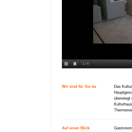
1
/
4
Wir sind für Sie da
Das Kultur
Hauptgesc
überwiegt 
Kulturhaus
Thermenor
Auf einen Blick
Gastronom