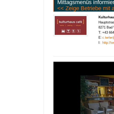
Mittagsmenüs informie
<< Zeige Betriebe mit
Kulturhau
Hauptstra
8271 Bad 
T:
+43 66
E:
c.terle
I:
http://