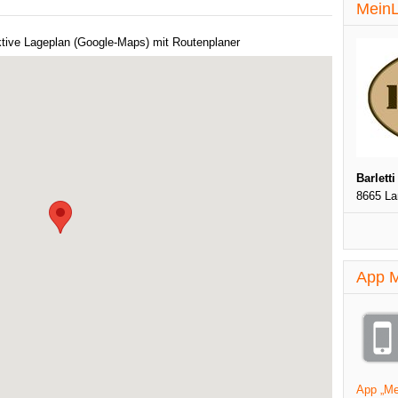
MeinL
ktive Lageplan (Google-Maps) mit Routenplaner
Barletti
8665 L
App M
App „Mei