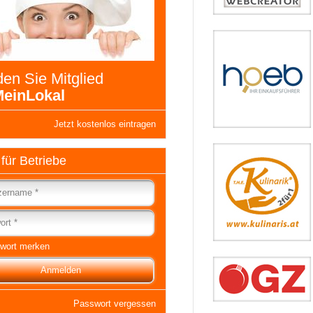
en Sie Mitglied
einLokal
Jetzt kostenlos eintragen
 für Betriebe
wort merken
Passwort vergessen