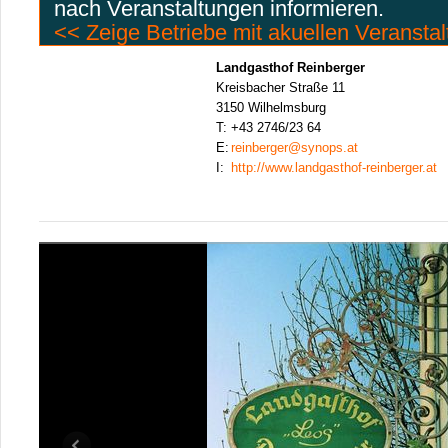
nach Veranstaltungen informieren.
<< Zeige Betriebe mit akuellen Veransta
Landgasthof Reinberger
Kreisbacher Straße 11
3150 Wilhelmsburg
T:
+43 2746/23 64
E:
reinberger@synops.at
I:
http://www.landgasthof-reinberger.at