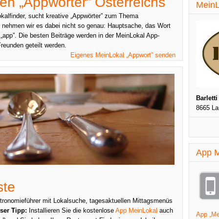
en „Appwörter” Österreichs
MeinL
kalfinder, sucht kreative „Appwörter” zum Thema
 nehmen wir es dabei nicht so genau: Hauptsache, das Wort
„app”. Die besten Beiträge werden in der MeinLokal App-
Freunden geteilt werden.
Eigenes MeinLokal „Appwort” senden
Barletti
8665 L
App M
ste
stronomieführer mit Lokalsuche, tagesaktuellen Mittagsmenüs
ser Tipp:
Installieren Sie die kostenlose
App MeinLokal
auch
App „Mei