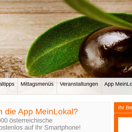
altipps
Mittagsmenüs
Veranstaltungen
App MeinLo
Ihr B
n die App MeinLokal?
000 österreichische
ostenlos auf Ihr Smartphone!