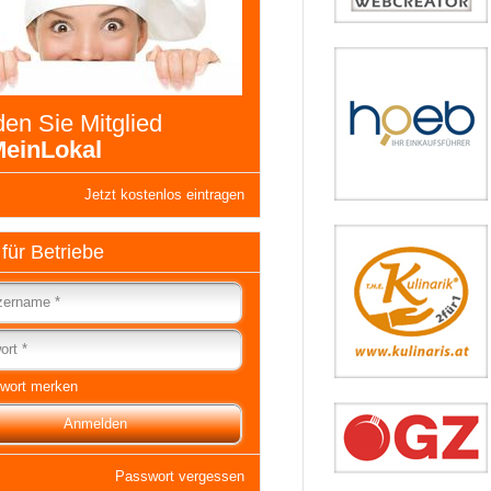
en Sie Mitglied
einLokal
Jetzt kostenlos eintragen
 für Betriebe
wort merken
Passwort vergessen