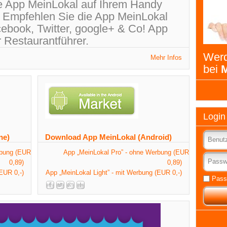
ree App MeinLokal auf Ihrem Handy
 Empfehlen Sie die App MeinLokal
ebook, Twitter, google+ & Co! App
r Restaurantführer.
Werd
Mehr Infos
bei
M
Login
ne)
Download App MeinLokal (Android)
rbung (EUR
App „MeinLokal Pro” - ohne Werbung (EUR
0,89)
0,89)
EUR 0,-)
App „MeinLokal Light” - mit Werbung (EUR 0,-)
Pass