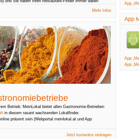
d) und Sie haben Ihren Restaurant-Finder immer dabei!
App „Me
Mehr Infos
App M
App „Mei
App „Me
stronomiebetriebe
rem Betrieb: MeinLokal bietet allen Gastronomie-Betrieben
ft
in diesem rasant wachsenden Lokalfinder.
online präsent sein (Webportal meinlokal.at und App
Jetzt kostenlos eintragen