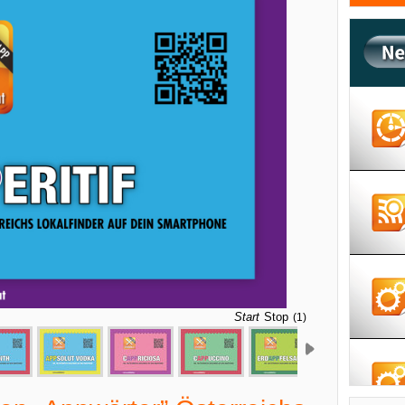
Start
Stop
(5)