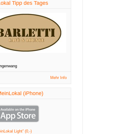
diese Woche aktualisiert
okal Tipp des Tages
St. Patrick's Night
1090 Wien
Veranstaltungen
diese Woche aktualisiert
angenwang
Mehr Info
einLokal (iPhone)
nLokal Light” (0,-)